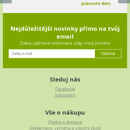
pracovní den.
Nejdůležitější novinky přímo na tvůj
email
Ziskej zajímavé informace vždy mezi prvními
Odebírat
Sleduj nás
Facebook
Instagram
Vše o nákupu
Platba a doprava
Reklamace, výměna a vrácení zboží