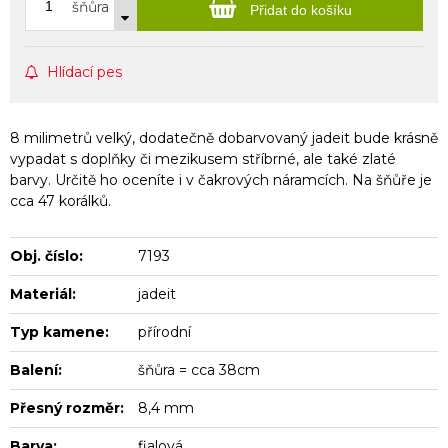
šňůra
Přidat do košíku
Hlídací pes
8 milimetrů velký, dodatečně dobarvovaný jadeit bude krásně
vypadat s doplňky či mezikusem stříbrné, ale také zlaté
barvy. Určitě ho oceníte i v čakrových náramcích. Na šňůře je
cca 47 korálků.
Obj. číslo:
7193
Materiál:
jadeit
Typ kamene:
přírodní
Balení:
šňůra = cca 38cm
Přesný rozměr:
8,4 mm
Barva:
fialová