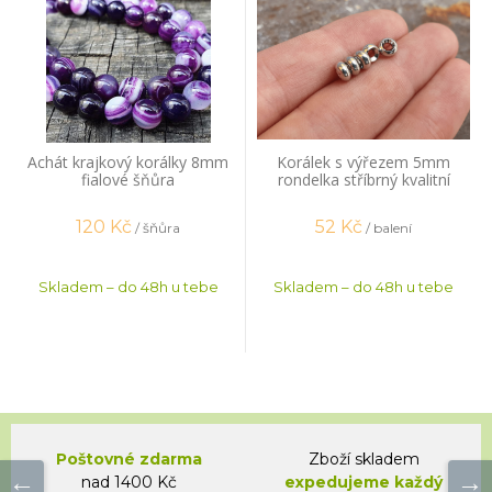
Achát krajkový korálky 8mm
Korálek s výřezem 5mm
fialové šňůra
rondelka stříbrný kvalitní
pokov 20 ks
120
Kč
52
Kč
/ šňůra
/ balení
Skladem – do 48h u tebe
Skladem – do 48h u tebe
Poštovné zdarma
Zboží skladem
nad 1400 Kč
expedujeme každý