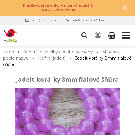
×
Klasiky tvůrců v akci – nyní výhodněji.
Platí do 23.8.2026!
info@istraka.cz
+420 288 288 185
Úvod
Minerální korálky a drahé kameny
Minerály
podle názvu
Nefrit (jadeit)
Jadeit korálky 8mm fialové
šňůra
Jadeit korálky 8mm fialové šňůra