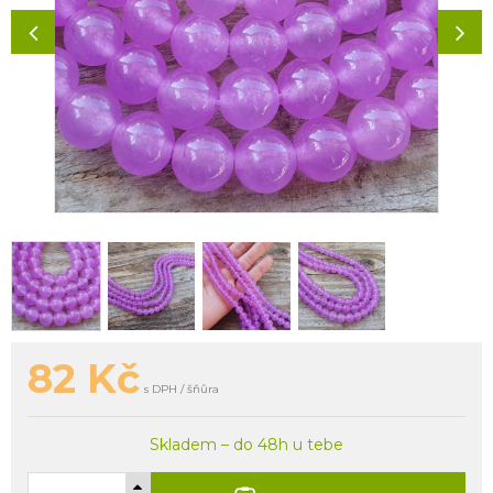
82
Kč
s DPH / šňůra
Skladem – do 48h u tebe