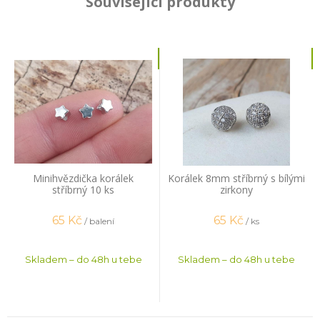
Související produkty
Minihvězdička korálek
Korálek 8mm stříbrný s bílými
stříbrný 10 ks
zirkony
65
Kč
65
Kč
/ balení
/ ks
Skladem – do 48h u tebe
Skladem – do 48h u tebe