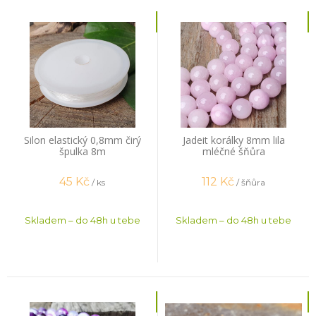
Silon elastický 0,8mm čirý
Jadeit korálky 8mm lila
špulka 8m
mléčné šňůra
45
Kč
112
Kč
/ ks
/ šňůra
Skladem – do 48h u tebe
Skladem – do 48h u tebe