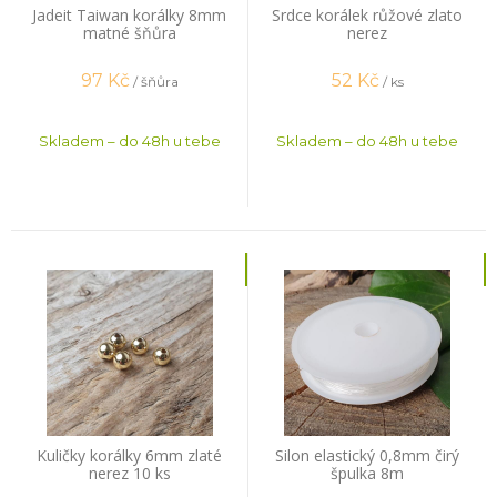
Jadeit Taiwan korálky 8mm
Srdce korálek růžové zlato
matné šňůra
nerez
97
Kč
52
Kč
/ šňůra
/ ks
Skladem – do 48h u tebe
Skladem – do 48h u tebe
Kuličky korálky 6mm zlaté
Silon elastický 0,8mm čirý
nerez 10 ks
špulka 8m