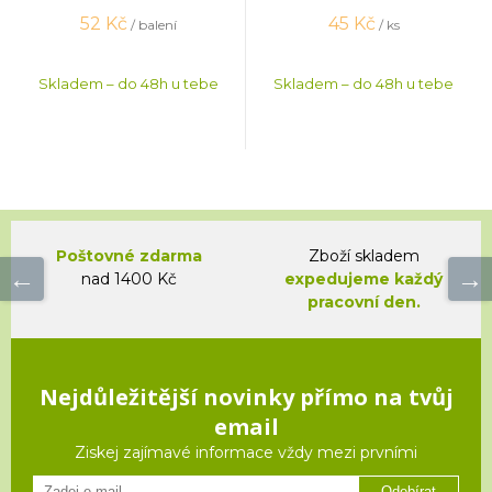
52
Kč
45
Kč
/ balení
/ ks
Skladem – do 48h u tebe
Skladem – do 48h u tebe
Poštovné zdarma
Zboží skladem
nad 1400 Kč
expedujeme každý
pracovní den.
Nejdůležitější novinky přímo na tvůj
email
Ziskej zajímavé informace vždy mezi prvními
Odebírat