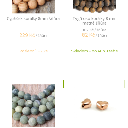
Cypřišek korálky 8mm šňůra
Tygří oko korálky 8 mm
matné šňůra
102 Kč
/ šňůra
82
Kč
229
Kč
/ šňůra
/ šňůra
Poslední 1 - 2 ks
Skladem – do 48h u tebe