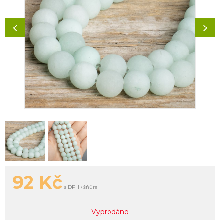
92
Kč
s DPH / šňůra
Vyprodáno