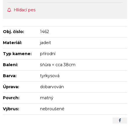
Hlídací pes
Obj. číslo:
1462
Materiál:
jadeit
Typ kamene:
přírodní
Balení:
šňůra = cca 38cm
Barva:
tyrkysová
Úprava:
dobarvován
Povrch:
matný
Výbrus:
nebroušené