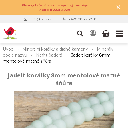
×
Klasiky tvůrců v akci – nyní výhodněji.
Platí do 23.8.2026!
info@istraka.cz
+420 288 288 185
Úvod
Minerální korálky a drahé kameny
Minerály
podle názvu
Nefrit (jadeit)
Jadeit korálky 8mm
mentolové matné šňůra
Jadeit korálky 8mm mentolové matné
šňůra