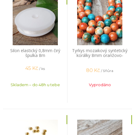
Silon elastický 0,8mm čirý
Tyrkys mozaikový syntetický
špulka 8m
korálky 8mm oranžovo-
tyrkysové šňůra
45
Kč
/ ks
80
Kč
/ šňůra
Skladem – do 48h u tebe
Vyprodáno