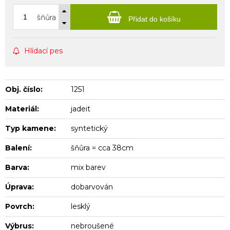
šňůra
Přidat do košíku
Hlídací pes
Obj. číslo:
1251
Materiál:
jadeit
Typ kamene:
syntetický
Balení:
šňůra = cca 38cm
Barva:
mix barev
Úprava:
dobarvován
Povrch:
lesklý
Výbrus:
nebroušené