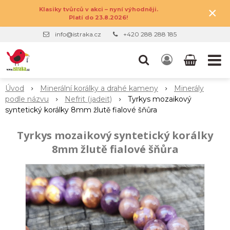
×
Klasiky tvůrců v akci – nyní výhodněji.
Platí do 23.8.2026!
info@istraka.cz
+420 288 288 185
Úvod
Minerální korálky a drahé kameny
Minerály
podle názvu
Nefrit (jadeit)
Tyrkys mozaikový
syntetický korálky 8mm žlutě fialové šňůra
Tyrkys mozaikový syntetický korálky
8mm žlutě fialové šňůra