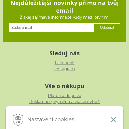
Nejdůležitější novinky přímo na tvůj
email
Ziskej zajímavé informace vždy mezi prvními
Odebírat
Sleduj nás
Facebook
Instagram
Vše o nákupu
Platba a doprava
Reklamace, výměna a vrácení zboží
Obchodní podmínky
Ochrana osobních údajů
Nastavení cookies