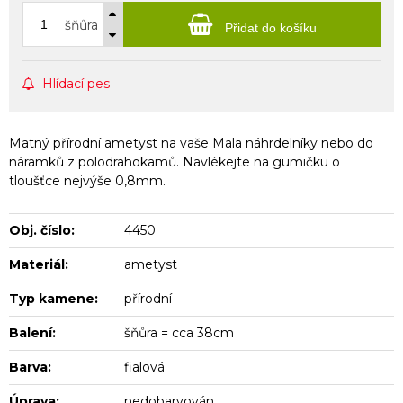
šňůra
Přidat do košíku
Hlídací pes
Matný přírodní ametyst na vaše Mala náhrdelníky nebo do
náramků z polodrahokamů. Navlékejte na gumičku o
tloušťce nejvýše 0,8mm.
Obj. číslo:
4450
Materiál:
ametyst
Typ kamene:
přírodní
Balení:
šňůra = cca 38cm
Barva:
fialová
Úprava:
nedobarvován