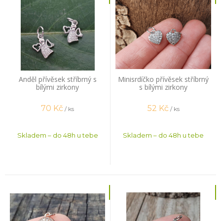
Anděl přívěsek stříbrný s
Minisrdíčko přívěsek stříbrný
bílými zirkony
s bílými zirkony
70
Kč
52
Kč
/ ks
/ ks
Skladem – do 48h u tebe
Skladem – do 48h u tebe