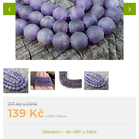
217 Kč
s DPH
139
Kč
s DPH / šňůra
Skladem – do 48h u tebe