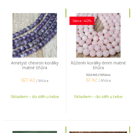
Sleva -40%
Ametyst chevron korálky
Růženín korálky 6mm matné
matné šňůra
šňůra
102 Kč
/ šňůra
61
Kč
167
Kč
/ šňůra
/ šňůra
Skladem – do 48h u tebe
Skladem – do 48h u tebe