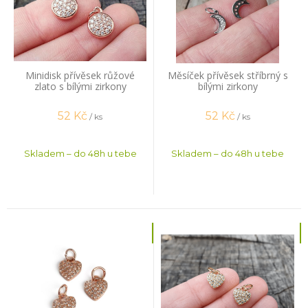
Minidisk přívěsek růžové
Měsíček přívěsek stříbrný s
zlato s bílými zirkony
bílými zirkony
52
Kč
52
Kč
/ ks
/ ks
Skladem – do 48h u tebe
Skladem – do 48h u tebe