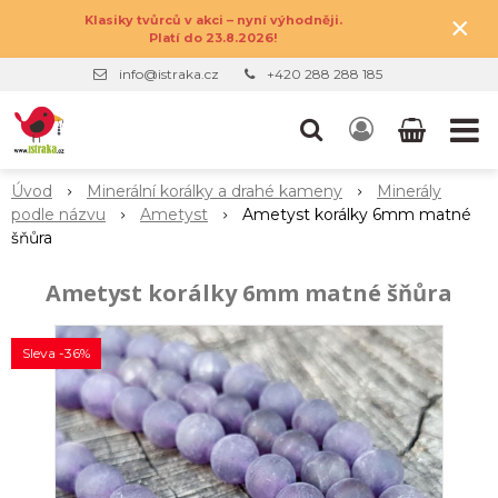
×
Klasiky tvůrců v akci – nyní výhodněji.
Platí do 23.8.2026!
info@istraka.cz
+420 288 288 185
Úvod
Minerální korálky a drahé kameny
Minerály
podle názvu
Ametyst
Ametyst korálky 6mm matné
šňůra
Ametyst korálky 6mm matné šňůra
Sleva -36%